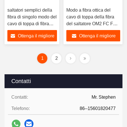
saltatori semplici della
Modo a fibra ottica del
fibra di singolo modo del
cavo di toppa della fibra
cavo di toppa di fibra
del saltatore OM2 FC FC
ottica di 3.0mm 2.0mm
di A1a multi
Ottenga il migliore
Ottenga il migliore
prezzo
prezzo
1
2
Contatti
Contatti:
Mr. Stephen
Telefono:
86--15601820477