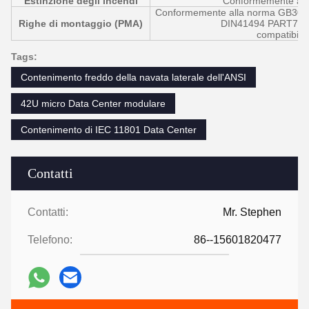
Estinzione degli incendi
Conformemente al
Conformemente alla norma GB304
Righe di montaggio (PMA)
DIN41494 PART7, A
compatibile 
Tags:
Contenimento freddo della navata laterale dell'ANSI
42U micro Data Center modulare
Contenimento di IEC 11801 Data Center
Contatti
Contatti:
Mr. Stephen
Telefono:
86--15601820477