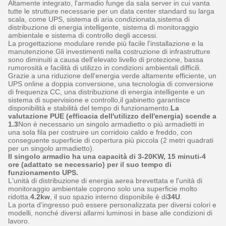
Altamente integrato, l'armadio funge da sala server in cui vanta
tutte le strutture necessarie per un data center standard su larga
scala, come UPS, sistema di aria condizionata,sistema di
distribuzione di energia intelligente, sistema di monitoraggio
ambientale e sistema di controllo degli accessi.
La progettazione modulare rende più facile l'installazione e la
manutenzione.Gli investimenti nella costruzione di infrastrutture
sono diminuiti a causa dell'elevato livello di protezione, bassa
rumorosità e facilità di utilizzo in condizioni ambientali difficili.
Grazie a una riduzione dell'energia verde altamente efficiente, un
UPS online a doppia conversione, una tecnologia di conversione
di frequenza CC, una distribuzione di energia intelligente e un
sistema di supervisione e controllo,il gabinetto garantisce
disponibilità e stabilità del tempo di funzionamento.
La
valutazione PUE (efficacia dell'utilizzo dell'energia) scende a
1.3
Non è necessario un singolo armadietto o più armadietti in
una sola fila per costruire un corridoio caldo e freddo, con
conseguente superficie di copertura più piccola (2 metri quadrati
per un singolo armadietto).
Il singolo armadio ha una capacità di 3-20KW, 15 minuti-4
ore (adattato se necessario) per il suo tempo di
funzionamento UPS.
L'unità di distribuzione di energia aerea brevettata e l'unità di
monitoraggio ambientale coprono solo una superficie molto
ridotta.
4.2kw
, il suo spazio interno disponibile è di
34U
.
La porta d'ingresso può essere personalizzata per diversi colori e
modelli, nonché diversi allarmi luminosi in base alle condizioni di
lavoro.