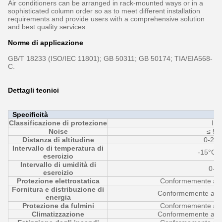
Air conditioners can be arranged in rack-mounted ways or in a
sophisticated column order so as to meet different installation
requirements and provide users with a comprehensive solution
and best quality services.
Norme di applicazione
GB/T 18233 (ISO/IEC 11801); GB 50311; GB 50174; TIA/EIA568-
C.
Dettagli tecnici
Specificità
Classificazione di protezione
IP
Noise
≤ 55
Distanza di altitudine
0-20
Intervallo di temperatura di
-15°C 
esercizio
Intervallo di umidità di
0-8
esercizio
Protezione elettrostatica
Conformemente al
Fornitura e distribuzione di
Conformemente a 
energia
Protezione da fulmini
Conformemente al
Climatizzazione
Conformemente a 