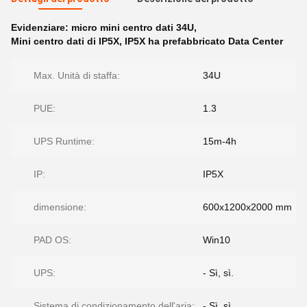
Evidenziare:
micro mini centro dati 34U
,
Mini centro dati di IP5X
,
IP5X ha prefabbricato Data Center
Max. Unità di staffa:
34U
PUE:
1.3
UPS Runtime:
15m-4h
IP:
IP5X
dimensione:
600x1200x2000 mm
PAD OS:
Win10
UPS:
- Sì, sì.
Sistema di condizionamento dell'aria:
- Sì, sì.