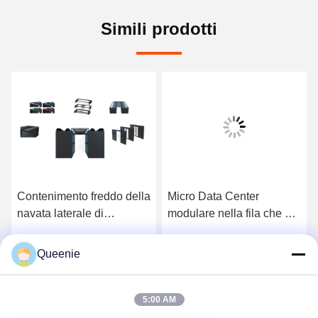
Simili prodotti
Contenimento freddo della
Micro Data Center
navata laterale di
modulare nella fila che si
contenimento di Data
raffredda in
Center
condizionatore d'aria
Queenie
o
Ottenga il migliore prezzo
Ottenga il migliore prezzo
25KW di fila
5:00 AM