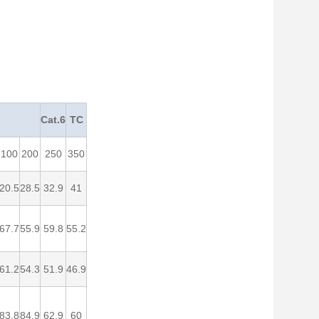
Cat.6
TC
100
200
250
350
20.5
28.5
32.9
41
67.7
55.9
59.8
55.2
61.2
54.3
51.9
46.9
83.8
84.9
62.9
60