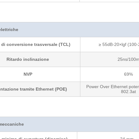
elettriche
a di conversione trasversale (TCL)
≥ 55dB-20×lgf (100
Ritardo inclinazione
25ns/100
NVP
69%
Power Over Ethernet poten
ntazione tramite Ethernet (POE)
802.3at
 meccaniche