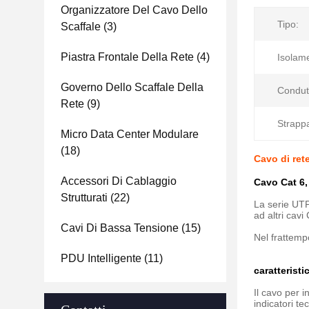
Organizzatore Del Cavo Dello
Tipo:
Scaffale
(3)
Piastra Frontale Della Rete
(4)
Isolam
Governo Dello Scaffale Della
Condut
Rete
(9)
Strappa
Micro Data Center Modulare
(18)
Cavo di re
Accessori Di Cablaggio
Cavo Cat 6,
Strutturati
(22)
La serie UTP
ad altri cav
Cavi Di Bassa Tensione
(15)
Nel frattemp
PDU Intelligente
(11)
caratterist
Il cavo per 
indicatori t