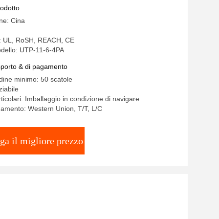
rodotto
ine: Cina
ne: UL, RoSH, REACH, CE
dello: UTP-11-6-4PA
asporto & di pagamento
rdine minimo: 50 scatole
iabile
ticolari: Imballaggio in condizione di navigare
gamento: Western Union, T/T, L/C
ga il migliore prezzo