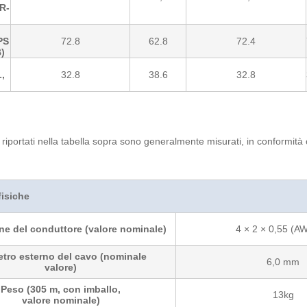
R-
PS
72.8
62.8
72.4
)
i
L,
32.8
38.6
32.8
ri riportati nella tabella sopra sono generalmente misurati, in conformit
fisiche
e del conduttore (valore nominale)
4 × 2 × 0,55 (A
tro esterno del cavo (nominale
6,0 mm
valore)
Peso (305 m, con imballo,
13kg
valore nominale)