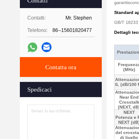
Contatti
garantiscono
Standard ap
Contatti:
Mr. Stephen
GB/T 18233 
Telefono:
86--15601820477
Dettagli tec
Prestazion
Frequenz
Contatta ora
(MHz)
Attenuazio
IL (dB/100 
Spedicaci
Attenuazio
Near End
Crosstal
(NEXT, dB
NEXT
Potenza e 
NEXT (dB
Attenuazio
del crossta
di livello