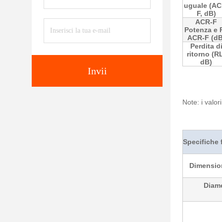
uguale (AC
F, dB)
ACR-F
Potenza e 
ACR-F (dB
Perdita d
ritorno (R
dB)
Invii
Note: i valo
Specifiche 
Dimension
Diame