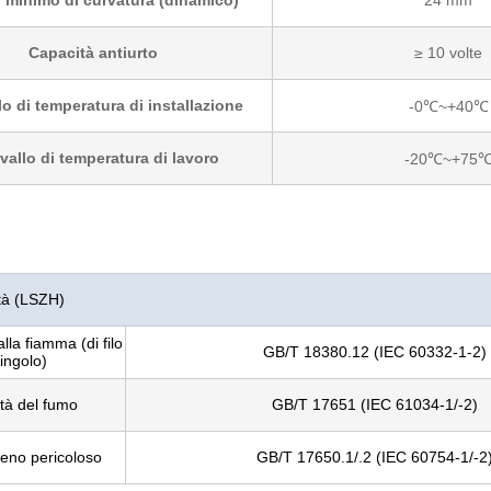
 minimo di curvatura (dinamico)
24 mm
Capacità antiurto
≥ 10 volte
lo di temperatura di installazione
-0℃~+40℃
rvallo di temperatura di lavoro
-20℃~+75
tà (LSZH)
lla fiamma (di filo
GB/T 18380.12 (IEC 60332-1-2)
ingolo)
tà del fumo
GB/T 17651 (IEC 61034-1/-2)
eno pericoloso
GB/T 17650.1/.2 (IEC 60754-1/-2