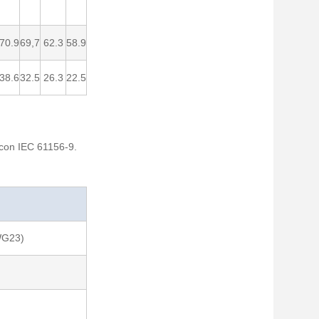
70.9
69,7
62.3
58.9
38.6
32.5
26.3
22.5
à con IEC 61156-9.
WG23)