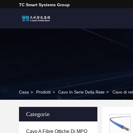
TC Smart Systems Group
Casa
>
Prodotti
>
Cavo In Serie Della Rete
>
Cavo di r
Categorie
Cavo A Fibre Ottiche Di MPO