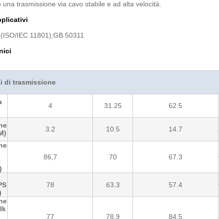
 una trasmissione via cavo stabile e ad alta velocità.
plicativi
(ISO/IEC 11801);GB 50311
nici
i di trasmissione
a
4
31.25
62.5
ne
3.2
10.5
14.7
M)
ne
86,7
70
67.3
k
)
PS
78
63.3
57.4
)
ne
lk
77
78,9
84,5