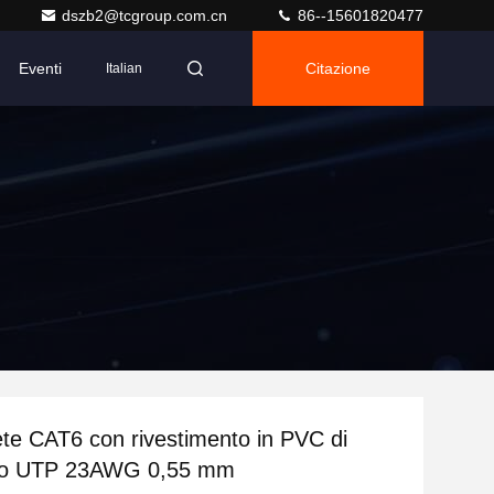
dszb2@tcgroup.com.cn
86--15601820477
Eventi
Citazione
Italian
ete CAT6 con rivestimento in PVC di
do UTP 23AWG 0,55 mm