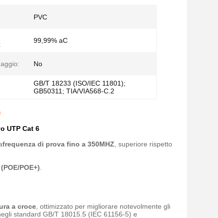
PVC
99,99% aC
:
naggio:
No
GB/T 18233 (ISO/IEC 11801);
GB50311; TIA/VIA568-C.2
m
avo UTP Cat 6
a
frequenza di prova fino a 350MHZ
, superiore rispetto
t (POE/POE+)
.
tura a croce
, ottimizzato per migliorare notevolmente gli
i negli standard GB/T 18015.5 (IEC 61156-5) e