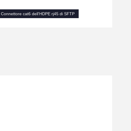
Connettore cat6 dell'HDPE rj45 di SFTP