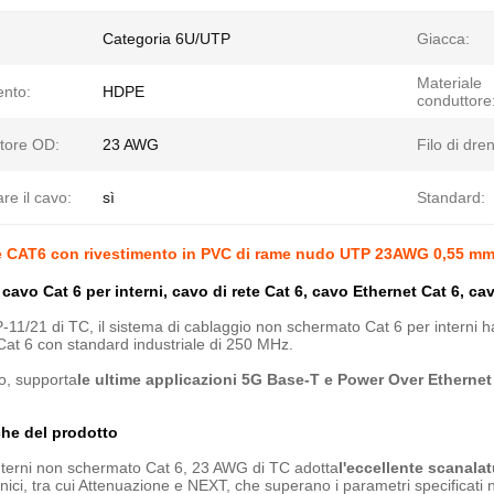
Categoria 6U/UTP
Giacca:
Materiale
ento:
HDPE
conduttore
tore OD:
23 AWG
Filo di dre
re il cavo:
sì
Standard:
te CAT6 con rivestimento in PVC di rame nudo UTP 23AWG 0,55 m
 cavo Cat 6 per interni, cavo di rete Cat 6, cavo Ethernet Cat 6, c
-11/21 di TC, il sistema di cablaggio non schermato Cat 6 per interni h
i Cat 6 con standard industriale di 250 MHz.
o, supporta
le ultime applicazioni 5G Base-T e Power Over Etherne
iche del prodotto
interni non schermato Cat 6, 23 AWG di TC adotta
l'eccellente scanala
ecnici, tra cui Attenuazione e NEXT, che superano i parametri specificat