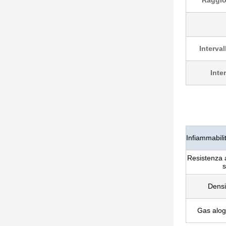
Raggio
Interval
Inte
Infiammabili
Resistenza a
s
Densi
Gas alog