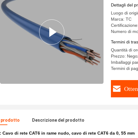
Dettagli del p
Luogo di orig
Marca: TC
Certificazio
Numero di mo
Termini di tr
Quantità di o
Prezzo: Negoz
Imballaggi par
Termini di pa
Otten
l prodotto
Descrizione del prodotto
e:
Cavo di rete CAT6 in rame nudo
,
cavo di rete CAT6 da 0
,
55 mm