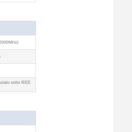
-2000MHz)
m
ziato sotto IEEE